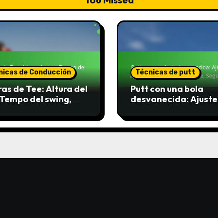
nicas de Conducción
Técnicas de putt
ras de Tee: Altura del
Putt con una bola
 Tempo del swing,
desvanecida: Ajuste
lización
agarre, Trayectoria 
golpe, Seguimiento