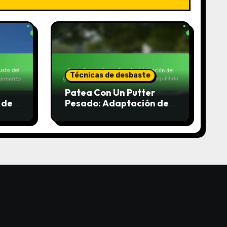
Técnicas de desbaste
Patea Con Un Putter
 del
Pesado: Adaptación del
del
golpe, Presión del
agarre, Técnicas de
equilibrio