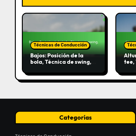
Técnicas de Conducción
Téc
Bajos: Posición de la
Altu
bola, Técnica de swing,
tee,
Control de trayectoria
Fina
Categorías