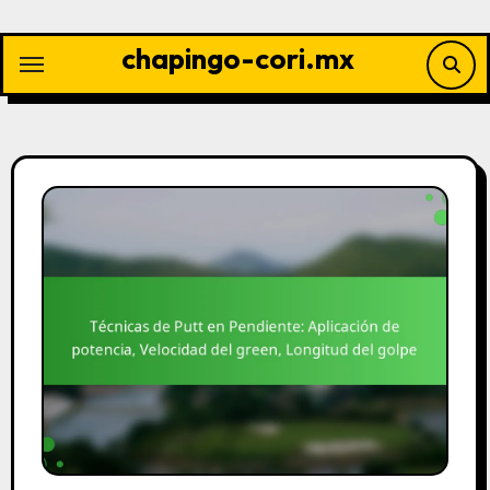
Skip
to
chapingo-cori.mx
content