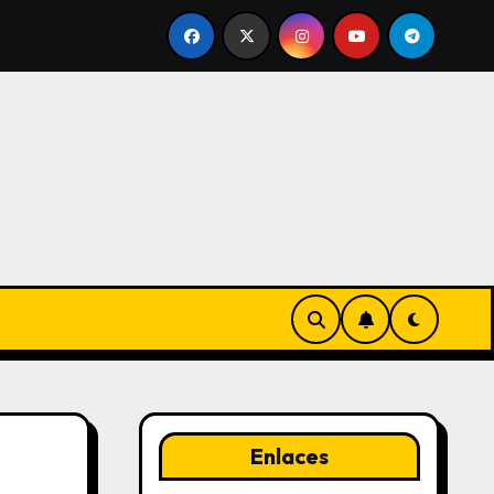
aptación del golpe, Presión del agarre, Técnicas de equilibr
Enlaces