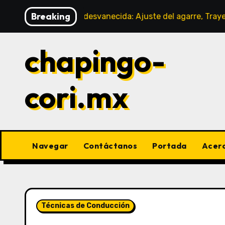
Skip
Breaking
 con una bola desvanecida: Ajuste del agarre, Trayectoria 
to
content
chapingo-
cori.mx
Navegar
Contáctanos
Portada
Acer
Técnicas de Conducción