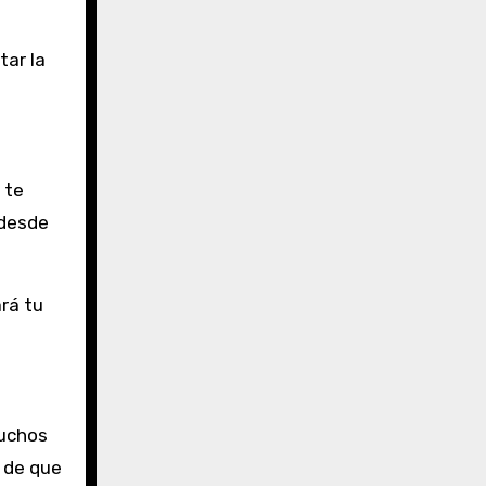
tar la
 te
 desde
rá tu
Muchos
e de que