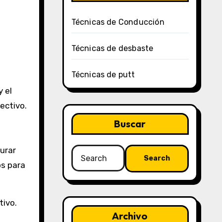
Técnicas de Conducción
Técnicas de desbaste
Técnicas de putt
y el
ectivo.
Buscar
gurar
Search
for:
os para
tivo.
Archivo
n