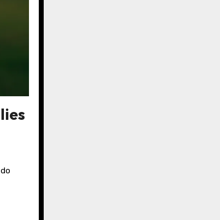
lies
ndo