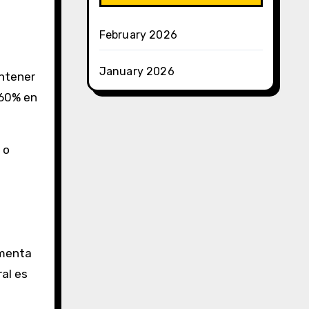
February 2026
January 2026
antener
 60% en
 o
omenta
al es